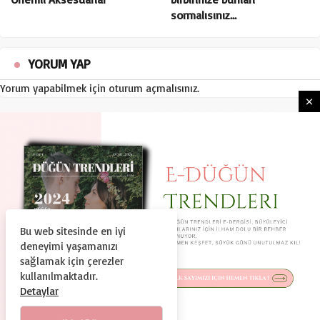
sormalısınız…
YORUM YAP
Yorum yapabilmek için
oturum açmalısınız
.
Bu web sitesinde en iyi
HAKKIMIZDA
KULLANIM ŞARTLARI
deneyimi yaşamanızı
GIZLILIK VE GÜVENLIK
KÜNYE
İLETIŞIM
sağlamak için çerezler
kullanılmaktadır.
© Copyright 2024, Tüm Hakları Saklıdır
Detaylar
Duguntrendleri.com Bir Dtc Teknoloji ve Organizasyon A.Ş.
Markasıdır.