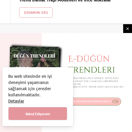
DEVAMINI OKU
Bu web sitesinde en iyi
HAKKIMIZDA
KULLANIM ŞARTLARI
deneyimi yaşamanızı
GIZLILIK VE GÜVENLIK
KÜNYE
İLETIŞIM
sağlamak için çerezler
kullanılmaktadır.
© Copyright 2024, Tüm Hakları Saklıdır
Detaylar
Duguntrendleri.com Bir Dtc Teknoloji ve Organizasyon A.Ş.
Markasıdır.
Kabul Ediyorum