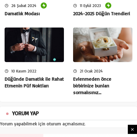
bir düğün organizasyonu yapacak iseniz klasik papyon ve
26 Şubat 2024
11 Eylül 2023
smokin tercih edebilirsiniz. Konsept bir düğün yapacak
Damatlık Modası
2024-2025 Düğün Trendleri
iseniz farklı klasik smokin üzeri sırıtmayacak farklı renkte bir
smokin seçimi yapabilirsiniz. Papyon seçimi
trend damatlık
aksesuarları
‘nın başında geliyor. Papyon olur da
damat
kuşağı
olmaz olur mu ? Nede olsa papyonun tamamlayıcısı
damat kuşağı. Düğününüzde smokin kullanacak iseniz
mutlaka
papyon ve damat kuşağı
kullanmayı ihmal etme !
Trend Damat Aksesuarları ;
Kol Düğmesi
10 Kasım 2022
21 Ocak 2024
Düğünde Damatlık ile Rahat
Evlenmeden önce
Seçimi
Etmenin Püf Noktları
birbirinize bunları
sormalısınız…
YORUM YAP
Yorum yapabilmek için
oturum açmalısınız
.