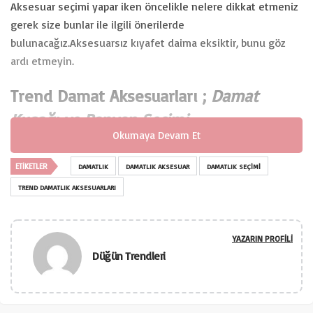
Aksesuar seçimi yapar iken öncelikle nelere dikkat etmeniz
gerek size bunlar ile ilgili önerilerde
bulunacağız.Aksesuarsız kıyafet daima eksiktir, bunu göz
ardı etmeyin.
Trend Damat Aksesuarları ;
Damat
Kuşağı ve Papyon Seçimi
Okumaya Devam Et
ETIKETLER
DAMATLIK
DAMATLIK AKSESUAR
DAMATLIK SEÇIMI
TREND DAMATLIK AKSESUARLARI
YAZARIN PROFILI
Düğün Trendleri