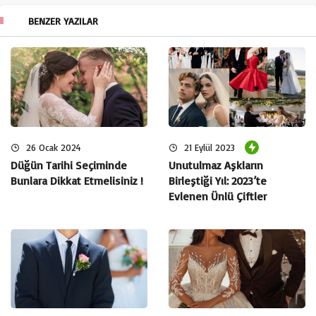
BENZER YAZILAR
Trend damat aksesuarları adaylar için ilk akıla gelendir
belkide papyon. Smokinin ayrılmaz bir parçası olarak papyon
kullanımı geliyor. Son dönemlerde popülerliğini koruyan
papyonlar günümüzde klasik ipek ya da saten olmakla
kalmıyor. Yün, kadife ve saten gibi farklı materyallerde
çeşitli renklerde smokininize kombin yapabilirsiniz. Papyon
26 Ocak 2024
21 Eylül 2023
seçimi yaparken smokin modelinize uygun bir model tercih
Düğün Tarihi Seçiminde
Unutulmaz Aşkların
etmeye çalışın. Günümüzde çoğu damat adayı farkın dalık
Bunlara Dikkat Etmelisiniz !
Birleştiği Yıl: 2023’te
olması açısından smokinine zıt papyon seçimi yapıyor. Bu da
Evlenen Ünlü Çiftler
görüntü olarak şık bir izlenim vermiyor.
Papyon seçimi yaparken dikkat etmeniz gereken bir diğer
husu
düğün organizasyon
konseptiniz. Klasik bir papyon
smokin kombini yapmayacak iseniz düğün
organizasyonunuzun mutlaka bir konsepti olmalı. Yani klasik