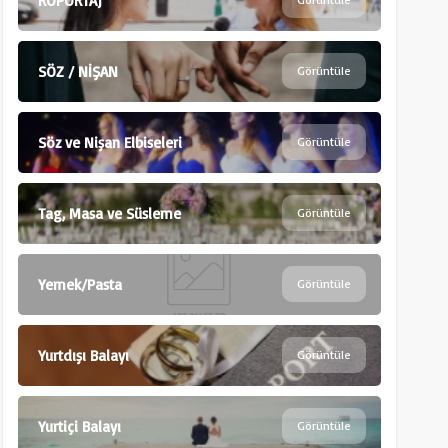
RÖPÖRTAJ
SÖZ / NİŞAN
Görüntüle
Söz ve Nişan Elbiseleri
Görüntüle
Tag, Masa ve Süsleme
Görüntüle
Yemek/Pasta
Görüntüle
Yurtdışı Balayı
Görüntüle
Yurtiçi Balayı
Görüntüle