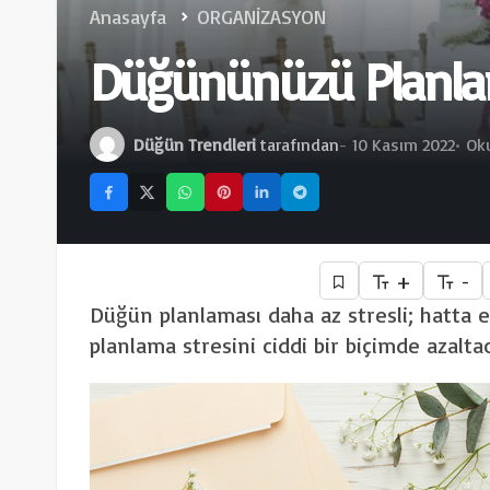
Anasayfa
ORGANİZASYON
Düğününüzü Planla
Düğün Trendleri
tarafından
10 Kasım 2022
Oku
+
-
Düğün planlaması daha az stresli; hatta e
planlama stresini ciddi bir biçimde azaltac