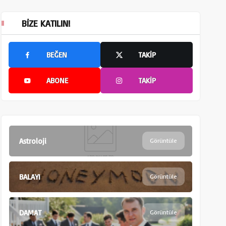
BIZE KATILIN!
BEĞEN
TAKIP
ABONE
TAKIP
Astroloji
Görüntüle
BALAYI
Görüntüle
DAMAT
Görüntüle