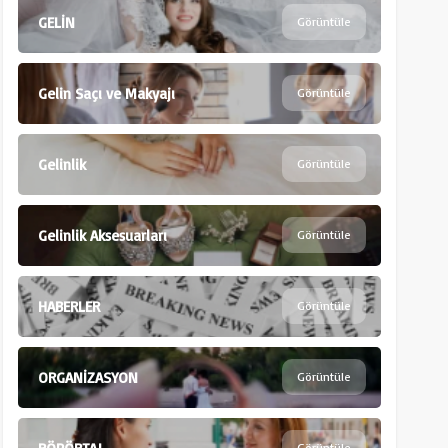
GELİN
Görüntüle
Gelin Saçı ve Makyajı
Görüntüle
Gelinlik
Görüntüle
Gelinlik Aksesuarları
Görüntüle
HABERLER
Görüntüle
ORGANİZASYON
Görüntüle
Görüntüle