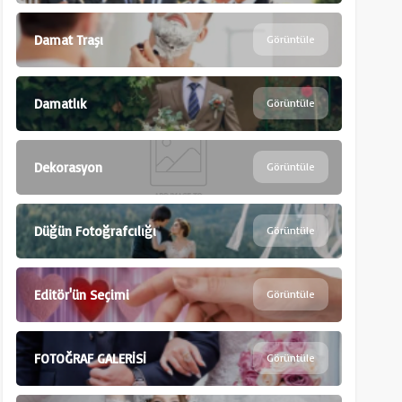
Damat Traşı
Görüntüle
Damatlık
Görüntüle
Dekorasyon
Görüntüle
Düğün Fotoğrafcılığı
Görüntüle
Editör'ün Seçimi
Görüntüle
FOTOĞRAF GALERİSİ
Görüntüle