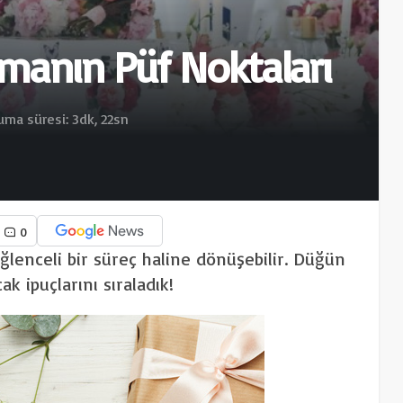
manın Püf Noktaları
ma süresi: 3dk, 22sn
0
ğlenceli bir süreç haline dönüşebilir. Düğün
ak ipuçlarını sıraladık!