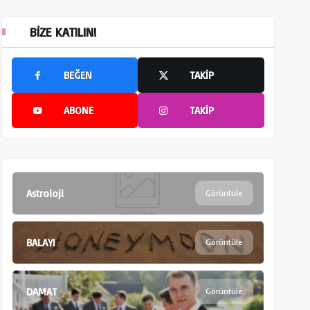
BIZE KATILIN!
BEĞEN
TAKIP
ABONE
TAKIP
Astroloji
Görüntüle
BALAYI
Görüntüle
DAMAT
Görüntüle