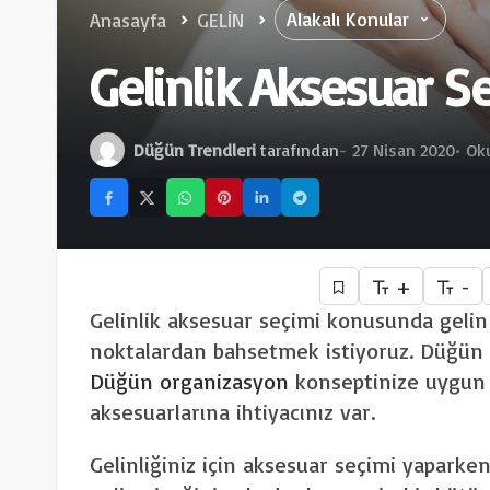
Alakalı Konular
Anasayfa
GELİN
Gelinlik Aksesuar S
Düğün Trendleri
tarafından
27 Nisan 2020
Oku
+
-
Gelinlik aksesuar seçimi konusunda gelin
noktalardan bahsetmek istiyoruz. Düğün
Düğün organizasyon
konseptinize uygun v
aksesuarlarına ihtiyacınız var.
Gelinliğiniz için aksesuar seçimi yaparken