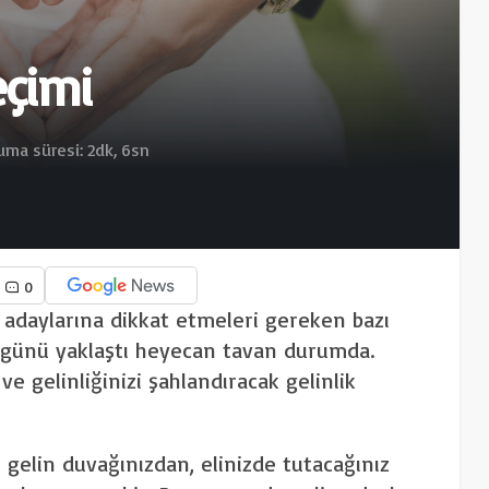
eçimi
ma süresi: 2dk, 6sn
0
 adaylarına dikkat etmeleri gereken bazı
 günü yaklaştı heyecan tavan durumda.
e gelinliğinizi şahlandıracak gelinlik
 gelin duvağınızdan, elinizde tutacağınız