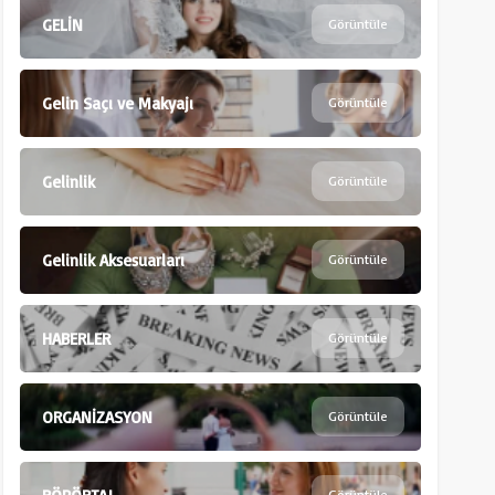
GELİN
Görüntüle
Gelin Saçı ve Makyajı
Görüntüle
Gelinlik
Görüntüle
Gelinlik Aksesuarları
Görüntüle
HABERLER
Görüntüle
ORGANİZASYON
Görüntüle
Görüntüle