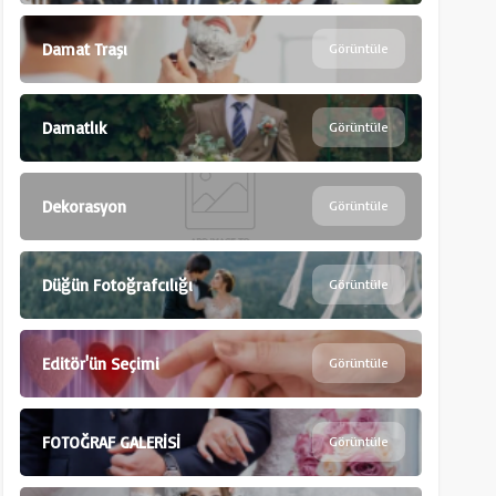
Damat Traşı
Görüntüle
Damatlık
Görüntüle
Dekorasyon
Görüntüle
Düğün Fotoğrafcılığı
Görüntüle
Editör'ün Seçimi
Görüntüle
FOTOĞRAF GALERİSİ
Görüntüle