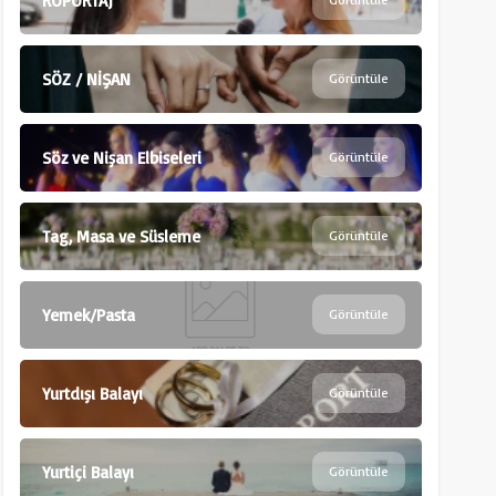
RÖPÖRTAJ
SÖZ / NİŞAN
Görüntüle
Söz ve Nişan Elbiseleri
Görüntüle
Tag, Masa ve Süsleme
Görüntüle
Yemek/Pasta
Görüntüle
Yurtdışı Balayı
Görüntüle
Yurtiçi Balayı
Görüntüle