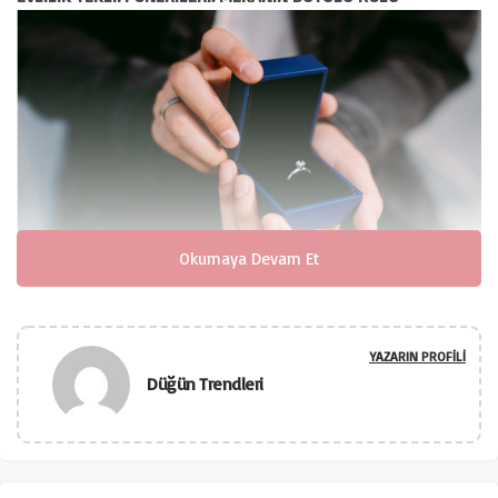
Okumaya Devam Et
Evlilik teklifi, bir ömür boyu sürecek bir yolculuğun ilk
YAZARIN PROFILI
adımıdır. Bu anın özel ve unutulmaz olması için mekanın
Düğün Trendleri
büyüleyici bir rolü vardır. İşte size evlilik teklifi önerileri ve
mekanın önemini belirten rehberimiz: