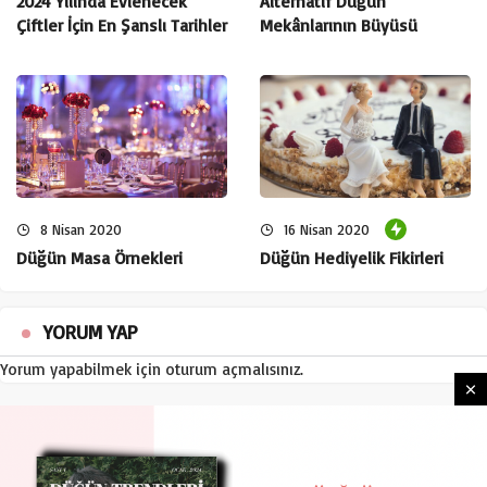
2024 Yılında Evlenecek
Alternatif Düğün
Çiftler İçin En Şanslı Tarihler
Mekânlarının Büyüsü
Gökyüzü Altında:
Bir gece gökyüzü altında evlilik teklifi, yıldızlar altında
8 Nisan 2020
16 Nisan 2020
aşkınızı ilan etmenin romantik bir yoludur. Bir açık hava
Düğün Masa Örnekleri
Düğün Hediyelik Fikirleri
restoranın terasında veya açık hava tiyatrosunda teklif
edebilirsiniz.
YORUM YAP
Yorum yapabilmek için
oturum açmalısınız
.