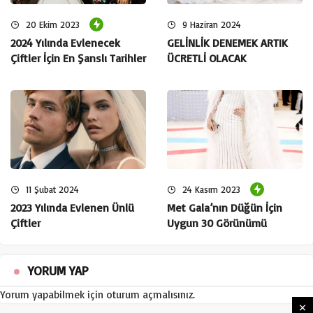
başarılarının ardındaki insan hikayesini ve sanata olan
20 Ekim 2023
9 Haziran 2024
tutkusunu daha yakından keşfetmenize yardımcı olacak.
2024 Yılında Evlenecek
GELİNLİK DENEMEK ARTIK
Çiftler İçin En Şanslı Tarihler
ÜCRETLİ OLACAK
YETENEĞİNİZİ NASIL ORTAYA ÇIKTI VE SİZİ PROFESYONEL
OLMA YOLUNDA DESTEKLEYEN KİM OLDU?
Hiç kimse. Kendi çabaları, fark edişleri ve yaptığı seçimlerle
yolu belirledi. Tanıdık tavsiyesiyle değil, yeteneği ve
güzelliği sayesinde auditionlarda başarı elde etti. Kendini
11 Şubat 2024
24 Kasım 2023
keşfetti ve mesleğini seçti. Bu konuda kimseye borçlu
2023 Yılında Evlenen Ünlü
Met Gala’nın Düğün İçin
olmamak onu daha da güçlendirdi.
Çiftler
Uygun 30 Görünümü
YORUM YAP
HAYAT MOTİVASYONUNUZ NEDİR?
Yorum yapabilmek için
oturum açmalısınız
.