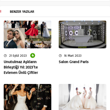
BENZER YAZILAR
21 Eylül 2023
16 Mart 2023
Unutulmaz Aşkların
Salon Grand Paris
Birleştiği Yıl: 2023’te
Evlenen Ünlü Çiftler
Her başarılı sanatçının hikayesi, kendi yolculuğunu içerir.
Arzu Yanardağ da istisna değil. Yeteneğin doğuşundan
itibaren profesyonel bir oyuncu ve model olma yolunda
nasıl ilerlediğini anlattı. Bu söyleşi, Arzu Yanardağ’ın