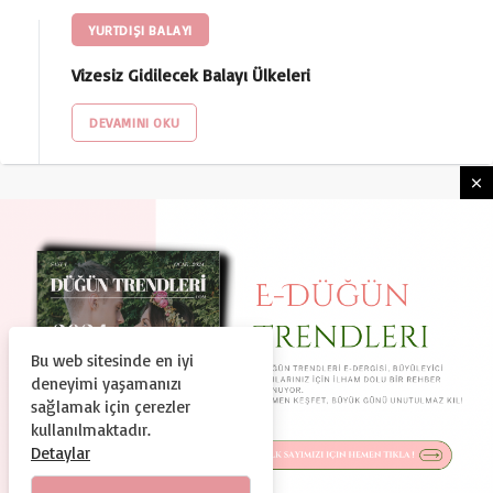
YURTDIŞI BALAYI
Vizesiz Gidilecek Balayı Ülkeleri
DEVAMINI OKU
Bu web sitesinde en iyi
HAKKIMIZDA
KULLANIM ŞARTLARI
deneyimi yaşamanızı
GIZLILIK VE GÜVENLIK
KÜNYE
İLETIŞIM
sağlamak için çerezler
kullanılmaktadır.
© Copyright 2024, Tüm Hakları Saklıdır
Detaylar
Duguntrendleri.com Bir Dtc Teknoloji ve Organizasyon A.Ş.
Markasıdır.