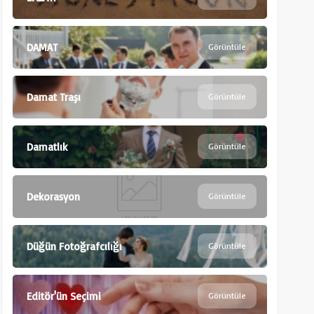
DAMAT
Görüntüle
Damat Traşı
Görüntüle
Damatlık
Görüntüle
Dekorasyon
Görüntüle
Düğün Fotoğrafcılığı
Görüntüle
Editör'ün Seçimi
Görüntüle