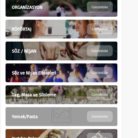
ORGANİZASYON
Görüntüle
RÖPÖRTAJ
Görüntüle
SÖZ / NİŞAN
Görüntüle
Söz ve Nişan Elbiseleri
Görüntüle
Tag, Masa ve Süsleme
Görüntüle
Yemek/Pasta
Görüntüle