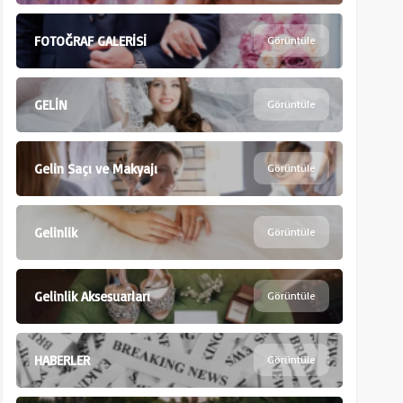
FOTOĞRAF GALERİSİ
Görüntüle
GELİN
Görüntüle
Gelin Saçı ve Makyajı
Görüntüle
Gelinlik
Görüntüle
Gelinlik Aksesuarları
Görüntüle
HABERLER
Görüntüle