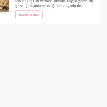
için bir kaç fikir vermek istiyoruz. Düğün gecenizin
güzelliği dışında vereceğiniz hediyenin de…
DEVAMINI OKU