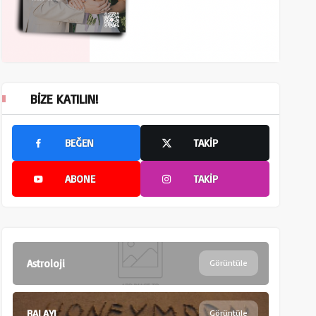
BIZE KATILIN!
BEĞEN
TAKIP
ABONE
TAKIP
Astroloji
Görüntüle
BALAYI
Görüntüle