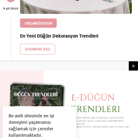
4 yıl önce
ORGANİZASYON
En Yeni Düğün Dekorasyon Trendleri
DEVAMINI OKU
Bu web sitesinde en iyi
HAKKIMIZDA
KULLANIM ŞARTLARI
deneyimi yaşamanızı
GIZLILIK VE GÜVENLIK
KÜNYE
İLETIŞIM
sağlamak için çerezler
kullanılmaktadır.