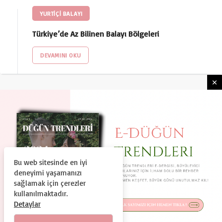
YURTIÇI BALAYI
Türkiye’de Az Bilinen Balayı Bölgeleri
DEVAMINI OKU
Bu web sitesinde en iyi
HAKKIMIZDA
KULLANIM ŞARTLARI
deneyimi yaşamanızı
GIZLILIK VE GÜVENLIK
KÜNYE
İLETIŞIM
sağlamak için çerezler
kullanılmaktadır.
© Copyright 2024, Tüm Hakları Saklıdır
Detaylar
Duguntrendleri.com Bir Dtc Teknoloji ve Organizasyon A.Ş.
Markasıdır.