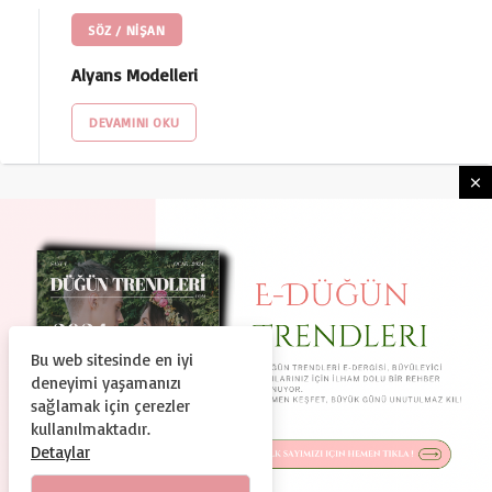
SÖZ / NİŞAN
Alyans Modelleri
DEVAMINI OKU
Bu web sitesinde en iyi
HAKKIMIZDA
KULLANIM ŞARTLARI
deneyimi yaşamanızı
GIZLILIK VE GÜVENLIK
KÜNYE
İLETIŞIM
sağlamak için çerezler
kullanılmaktadır.
© Copyright 2024, Tüm Hakları Saklıdır
Detaylar
Duguntrendleri.com Bir Dtc Teknoloji ve Organizasyon A.Ş.
Markasıdır.