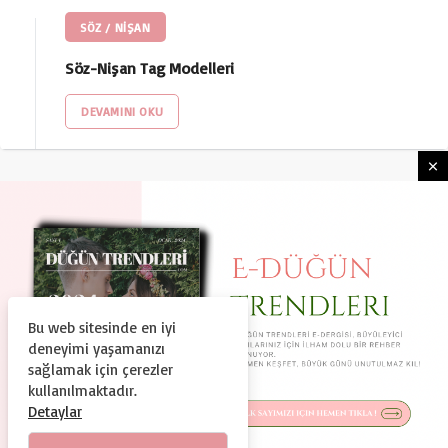
SÖZ / NİŞAN
Söz-Nişan Tag Modelleri
DEVAMINI OKU
Bu web sitesinde en iyi
HAKKIMIZDA
KULLANIM ŞARTLARI
deneyimi yaşamanızı
GIZLILIK VE GÜVENLIK
KÜNYE
İLETIŞIM
sağlamak için çerezler
kullanılmaktadır.
© Copyright 2024, Tüm Hakları Saklıdır
Detaylar
Duguntrendleri.com Bir Dtc Teknoloji ve Organizasyon A.Ş.
Markasıdır.