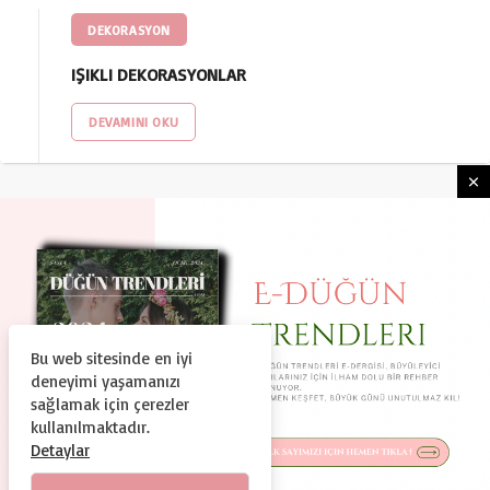
DEKORASYON
IŞIKLI DEKORASYONLAR
DEVAMINI OKU
Bu web sitesinde en iyi
HAKKIMIZDA
KULLANIM ŞARTLARI
deneyimi yaşamanızı
GIZLILIK VE GÜVENLIK
KÜNYE
İLETIŞIM
sağlamak için çerezler
kullanılmaktadır.
© Copyright 2024, Tüm Hakları Saklıdır
Detaylar
Duguntrendleri.com Bir Dtc Teknoloji ve Organizasyon A.Ş.
Markasıdır.