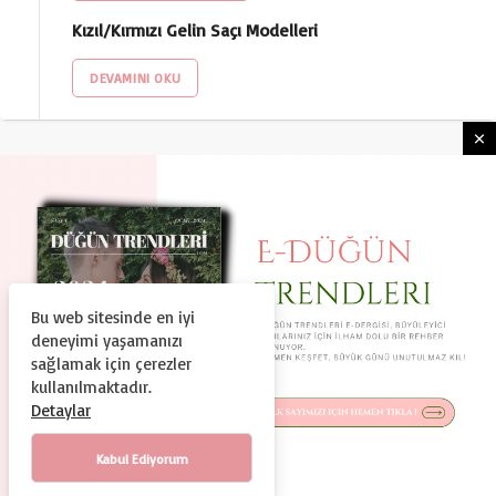
Kızıl/Kırmızı Gelin Saçı Modelleri
DEVAMINI OKU
Bu web sitesinde en iyi
HAKKIMIZDA
KULLANIM ŞARTLARI
deneyimi yaşamanızı
GIZLILIK VE GÜVENLIK
KÜNYE
İLETIŞIM
sağlamak için çerezler
kullanılmaktadır.
© Copyright 2024, Tüm Hakları Saklıdır
Detaylar
Duguntrendleri.com Bir Dtc Teknoloji ve Organizasyon A.Ş.
Markasıdır.
Kabul Ediyorum