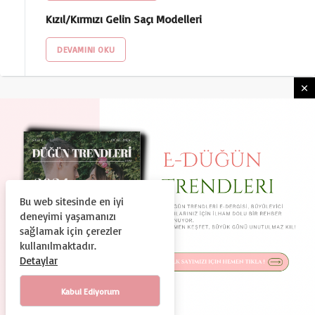
Kızıl/Kırmızı Gelin Saçı Modelleri
DEVAMINI OKU
Bu web sitesinde en iyi
HAKKIMIZDA
KULLANIM ŞARTLARI
deneyimi yaşamanızı
GIZLILIK VE GÜVENLIK
KÜNYE
İLETIŞIM
sağlamak için çerezler
kullanılmaktadır.
© Copyright 2024, Tüm Hakları Saklıdır
Detaylar
Duguntrendleri.com Bir Dtc Teknoloji ve Organizasyon A.Ş.
Markasıdır.
Kabul Ediyorum