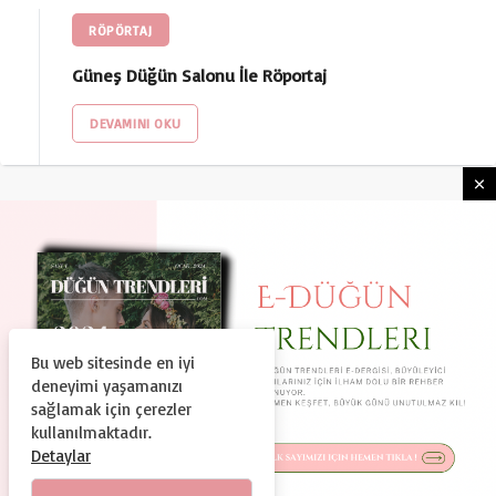
RÖPÖRTAJ
Güneş Düğün Salonu İle Röportaj
DEVAMINI OKU
Bu web sitesinde en iyi
HAKKIMIZDA
KULLANIM ŞARTLARI
deneyimi yaşamanızı
GIZLILIK VE GÜVENLIK
KÜNYE
İLETIŞIM
sağlamak için çerezler
kullanılmaktadır.
© Copyright 2024, Tüm Hakları Saklıdır
Detaylar
Duguntrendleri.com Bir Dtc Teknoloji ve Organizasyon A.Ş.
Markasıdır.