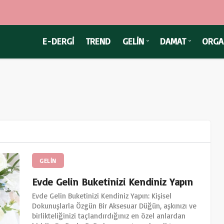
E-DERGİ
TREND
GELİN
DAMAT
ORGA
GELİN
Evde Gelin Buketinizi Kendiniz Yapın
Evde Gelin Buketinizi Kendiniz Yapın: Kişisel
Dokunuşlarla Özgün Bir Aksesuar Düğün, aşkınızı ve
birlikteliğinizi taçlandırdığınız en özel anlardan