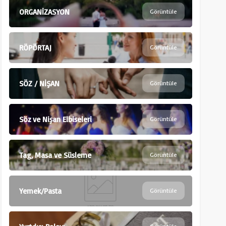
ORGANİZASYON
Görüntüle
RÖPÖRTAJ
Görüntüle
SÖZ / NİŞAN
Görüntüle
Söz ve Nişan Elbiseleri
Görüntüle
Tag, Masa ve Süsleme
Görüntüle
Yemek/Pasta
Görüntüle