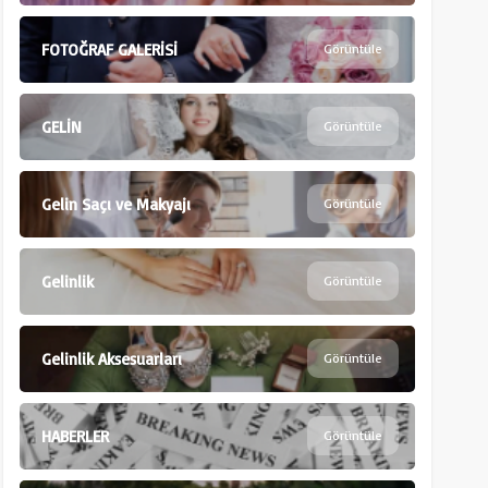
FOTOĞRAF GALERİSİ
Görüntüle
GELİN
Görüntüle
Gelin Saçı ve Makyajı
Görüntüle
Gelinlik
Görüntüle
Gelinlik Aksesuarları
Görüntüle
HABERLER
Görüntüle