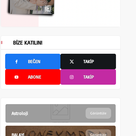
BIZE KATILIN!
BEĞEN
TAKIP
ABONE
TAKIP
Astroloji
Görüntüle
BALAYI
Görüntüle