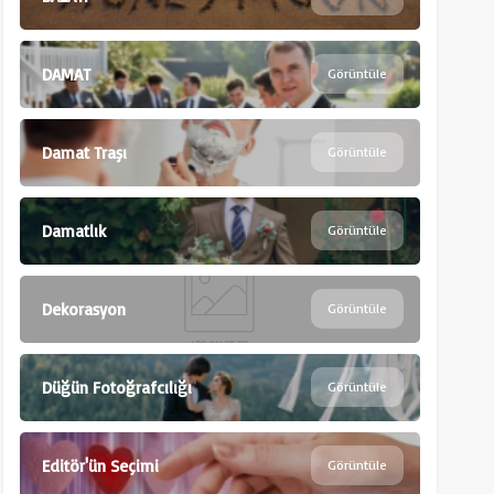
DAMAT
Görüntüle
Damat Traşı
Görüntüle
Damatlık
Görüntüle
Dekorasyon
Görüntüle
Düğün Fotoğrafcılığı
Görüntüle
Editör'ün Seçimi
Görüntüle