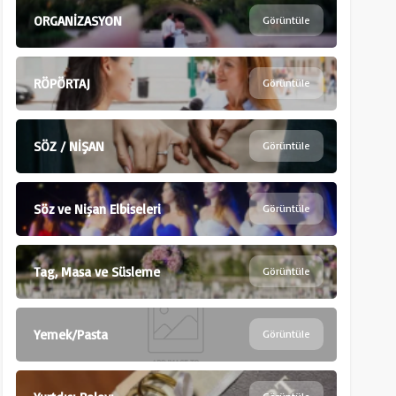
ORGANİZASYON
Görüntüle
RÖPÖRTAJ
Görüntüle
SÖZ / NİŞAN
Görüntüle
Söz ve Nişan Elbiseleri
Görüntüle
Tag, Masa ve Süsleme
Görüntüle
Yemek/Pasta
Görüntüle