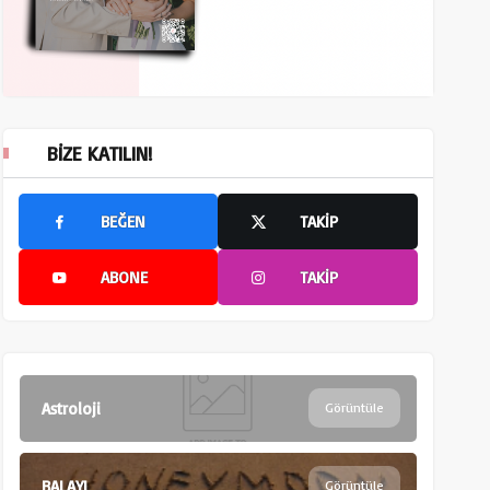
BIZE KATILIN!
BEĞEN
TAKIP
ABONE
TAKIP
Astroloji
Görüntüle
BALAYI
Görüntüle