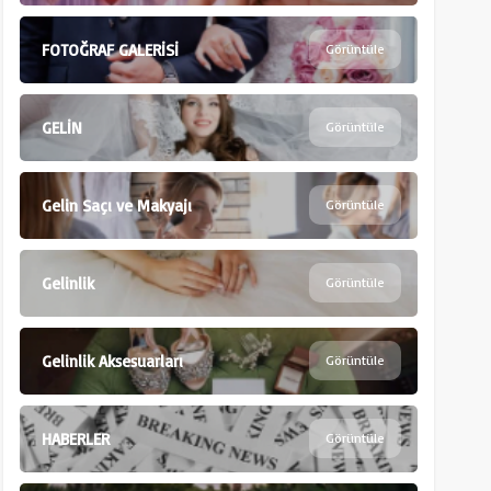
FOTOĞRAF GALERİSİ
Görüntüle
GELİN
Görüntüle
Gelin Saçı ve Makyajı
Görüntüle
Gelinlik
Görüntüle
Gelinlik Aksesuarları
Görüntüle
HABERLER
Görüntüle