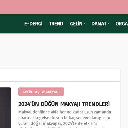
E-DERGİ
TREND
GELİN
DAMAT
ORGA
GELIN SAÇI VE MAKYAJI
2024’ÜN DÜĞÜN MAKYAJI TRENDLERİ
Makyaj denilince akla her ne kadar uzun zamandır
abartı akla gelse de son birkaç seneye damgasını
vuran, doğal makyajlar, 2024'te de etkisini