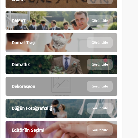
DAMAT
Görüntüle
Damat Traşı
Görüntüle
Damatlık
Görüntüle
Dekorasyon
Görüntüle
Düğün Fotoğrafcılığı
Görüntüle
Editör'ün Seçimi
Görüntüle