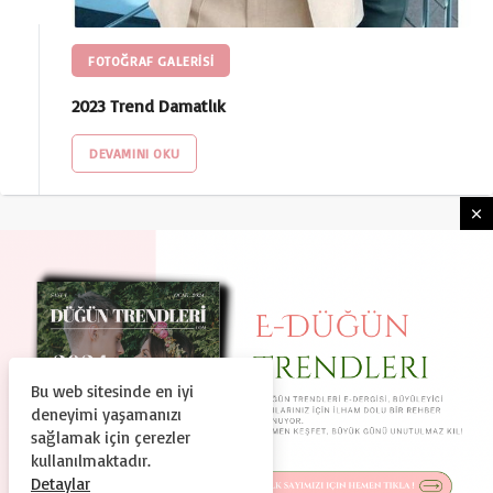
FOTOĞRAF GALERİSİ
2023 Trend Damatlık
DEVAMINI OKU
Bu web sitesinde en iyi
HAKKIMIZDA
KULLANIM ŞARTLARI
deneyimi yaşamanızı
GIZLILIK VE GÜVENLIK
KÜNYE
İLETIŞIM
sağlamak için çerezler
kullanılmaktadır.
© Copyright 2024, Tüm Hakları Saklıdır
Detaylar